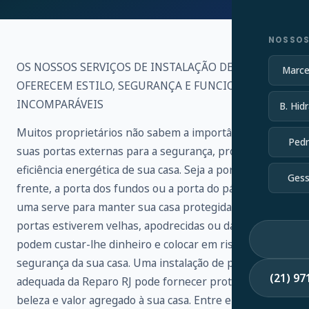
NOSSOS
OS NOSSOS SERVIÇOS DE INSTALAÇÃO DE PORTAS
Marce
OFERECEM ESTILO, SEGURANÇA E FUNCIONALIDADE
INCOMPARÁVEIS
B. Hidr
Muitos proprietários não sabem a importância de
Pedr
suas portas externas para a segurança, proteção e
eficiência energética de sua casa. Seja a porta da
Gess
frente, a porta dos fundos ou a porta do pátio, cada
uma serve para manter sua casa protegida. Se as suas
portas estiverem velhas, apodrecidas ou danificadas,
podem custar-lhe dinheiro e colocar em risco a
segurança da sua casa. Uma instalação de porta
(21) 9
adequada da Reparo RJ pode fornecer proteção,
beleza e valor agregado à sua casa. Entre em contato