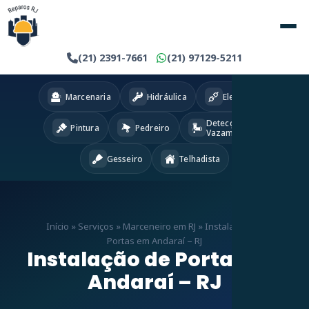
(21) 2391-7661
(21) 97129-5211
Marcenaria
Hidráulica
Eletricista
Detecção
Pintura
Pedreiro
Vazamentos
Gesseiro
Telhadista
Início
»
Serviços
»
Marceneiro em RJ
»
Instalação de
Portas em Andaraí – RJ
Instalação de Portas em
Andaraí – RJ