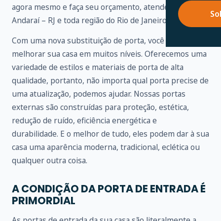
agora mesmo e faça seu orçamento, atendemos em
So
Andaraí – RJ e toda região do Rio de Janeiro.
Com uma nova substituição de porta, você pode
melhorar sua casa em muitos níveis. Oferecemos uma
variedade de estilos e materiais de porta de alta
qualidade, portanto, não importa qual porta precise de
uma atualização, podemos ajudar. Nossas portas
externas são construídas para proteção, estética,
redução de ruído, eficiência energética e
durabilidade. E o melhor de tudo, eles podem dar à sua
casa uma aparência moderna, tradicional, eclética ou
qualquer outra coisa.
A CONDIÇÃO DA PORTA DE ENTRADA É
PRIMORDIAL
As portas de entrada da sua casa são literalmente a