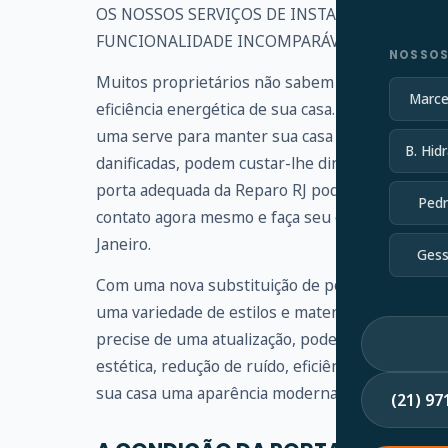
OS NOSSOS SERVIÇOS DE INSTALAÇÃO DE POR
FUNCIONALIDADE INCOMPARÁVEIS
NOSSOS
Muitos proprietários não sabem a importância d
Marce
eficiência energética de sua casa. Seja a porta d
uma serve para manter sua casa protegida. Se a
B. Hidr
danificadas, podem custar-lhe dinheiro e coloca
porta adequada da Reparo RJ pode fornecer prot
Pedr
contato agora mesmo e faça seu orçamento, aten
Janeiro.
Gess
Com uma nova substituição de porta, você pode
uma variedade de estilos e materiais de porta de
precise de uma atualização, podemos ajudar. No
estética, redução de ruído, eficiência energétic
sua casa uma aparência moderna, tradicional, ecl
(21) 9