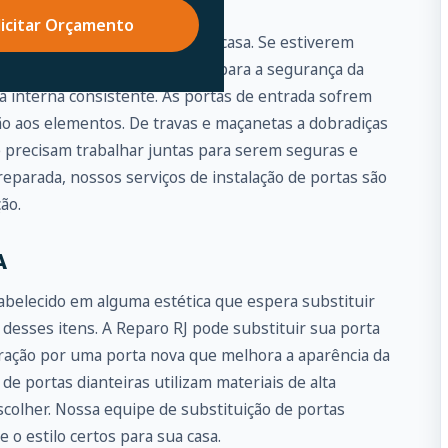
DA É PRIMORDIAL
licitar Orçamento
te a porta de entrada para sua casa. Se estiverem
representar um grande risco para a segurança da
a interna consistente. As portas de entrada sofrem
ão aos elementos. De travas e maçanetas a dobradiças
e precisam trabalhar juntas para serem seguras e
eparada, nossos serviços de instalação de portas são
ão.
A
abelecido em alguma estética que espera substituir
 desses itens. A Reparo RJ pode substituir sua porta
piração por uma porta nova que melhora a aparência da
de portas dianteiras utilizam materiais de alta
colher. Nossa equipe de substituição de portas
 o estilo certos para sua casa.