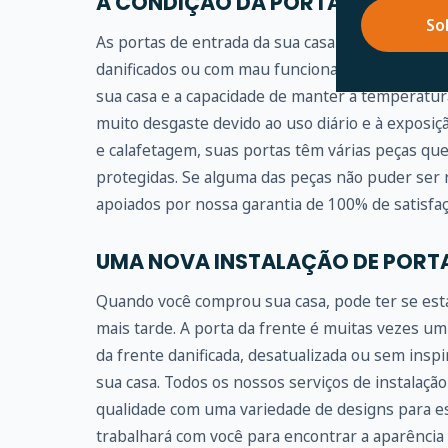
A CONDIÇÃO DA PORTA DE ENTRA
So
As portas de entrada da sua casa são literalmen
danificados ou com mau funcionamento, podem 
sua casa e a capacidade de manter a temperatur
muito desgaste devido ao uso diário e à exposiç
e calafetagem, suas portas têm várias peças qu
protegidas. Se alguma das peças não puder ser r
apoiados por nossa garantia de 100% de satisfaç
UMA NOVA INSTALAÇÃO DE PORT
Quando você comprou sua casa, pode ter se est
mais tarde. A porta da frente é muitas vezes um
da frente danificada, desatualizada ou sem ins
sua casa. Todos os nossos serviços de instalação 
qualidade com uma variedade de designs para es
trabalhará com você para encontrar a aparência e