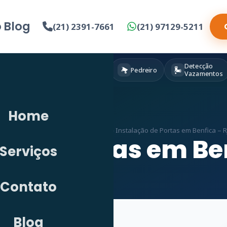
o
Blog
(21) 2391-7661
(21) 97129-5211
Detecção
Eletricista
Pintura
Pedreiro
Vazamentos
Home
Início
»
Serviços
»
Marceneiro em RJ
»
Instalação de Portas em Benfica – R
o de Portas em Be
Serviços
Contato
Blog