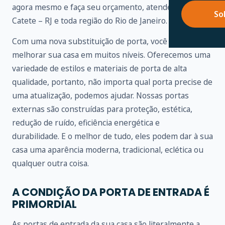
agora mesmo e faça seu orçamento, atendemos em
So
Catete – RJ e toda região do Rio de Janeiro.
Com uma nova substituição de porta, você pode
melhorar sua casa em muitos níveis. Oferecemos uma
variedade de estilos e materiais de porta de alta
qualidade, portanto, não importa qual porta precise de
uma atualização, podemos ajudar. Nossas portas
externas são construídas para proteção, estética,
redução de ruído, eficiência energética e
durabilidade. E o melhor de tudo, eles podem dar à sua
casa uma aparência moderna, tradicional, eclética ou
qualquer outra coisa.
A CONDIÇÃO DA PORTA DE ENTRADA É
PRIMORDIAL
As portas de entrada da sua casa são literalmente a