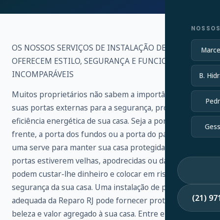
NOSSOS
OS NOSSOS SERVIÇOS DE INSTALAÇÃO DE PORTAS
Marce
OFERECEM ESTILO, SEGURANÇA E FUNCIONALIDADE
INCOMPARÁVEIS
B. Hidr
Muitos proprietários não sabem a importância de
Pedr
suas portas externas para a segurança, proteção e
eficiência energética de sua casa. Seja a porta da
Gess
frente, a porta dos fundos ou a porta do pátio, cada
uma serve para manter sua casa protegida. Se as suas
portas estiverem velhas, apodrecidas ou danificadas,
podem custar-lhe dinheiro e colocar em risco a
segurança da sua casa. Uma instalação de porta
(21) 9
adequada da Reparo RJ pode fornecer proteção,
beleza e valor agregado à sua casa. Entre em contato