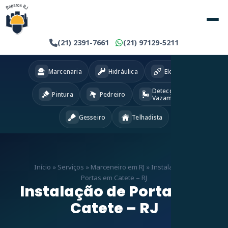
(21) 2391-7661
(21) 97129-5211
Marcenaria
Hidráulica
Eletricista
Detecção
Pintura
Pedreiro
Vazamentos
Gesseiro
Telhadista
Início
»
Serviços
»
Marceneiro em RJ
»
Instalação de
Portas em Catete – RJ
Instalação de Portas em
Catete – RJ