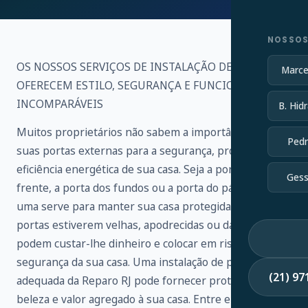
NOSSOS
OS NOSSOS SERVIÇOS DE INSTALAÇÃO DE PORTAS
Marce
OFERECEM ESTILO, SEGURANÇA E FUNCIONALIDADE
INCOMPARÁVEIS
B. Hidr
Muitos proprietários não sabem a importância de
Pedr
suas portas externas para a segurança, proteção e
eficiência energética de sua casa. Seja a porta da
Gess
frente, a porta dos fundos ou a porta do pátio, cada
uma serve para manter sua casa protegida. Se as suas
portas estiverem velhas, apodrecidas ou danificadas,
podem custar-lhe dinheiro e colocar em risco a
segurança da sua casa. Uma instalação de porta
(21) 9
adequada da Reparo RJ pode fornecer proteção,
beleza e valor agregado à sua casa. Entre em contato