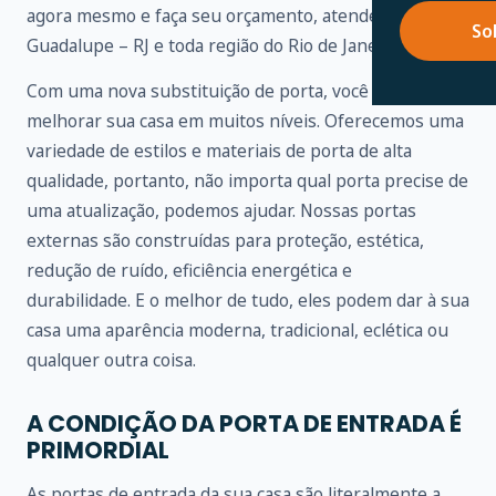
agora mesmo e faça seu orçamento, atendemos em
So
Guadalupe – RJ e toda região do Rio de Janeiro.
Com uma nova substituição de porta, você pode
melhorar sua casa em muitos níveis. Oferecemos uma
variedade de estilos e materiais de porta de alta
qualidade, portanto, não importa qual porta precise de
uma atualização, podemos ajudar. Nossas portas
externas são construídas para proteção, estética,
redução de ruído, eficiência energética e
durabilidade. E o melhor de tudo, eles podem dar à sua
casa uma aparência moderna, tradicional, eclética ou
qualquer outra coisa.
A CONDIÇÃO DA PORTA DE ENTRADA É
PRIMORDIAL
As portas de entrada da sua casa são literalmente a