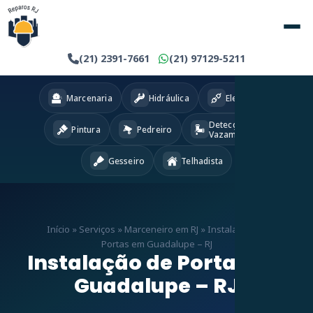
(21) 2391-7661
(21) 97129-5211
Marcenaria
Hidráulica
Eletricista
Detecção
Pintura
Pedreiro
Vazamentos
Gesseiro
Telhadista
Início
»
Serviços
»
Marceneiro em RJ
»
Instalação de
Portas em Guadalupe – RJ
Instalação de Portas em
Guadalupe – RJ