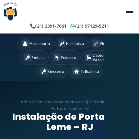
(21) 2391-7661
(21) 97129-5211
Marcenaria
Hidráulica
Eletricista
Detecção
Pintura
Pedreiro
Vazamentos
Gesseiro
Telhadista
Início
»
Serviços
»
Marceneiro em RJ
»
Instalação de
Portas em Leme – RJ
Instalação de Portas em
Leme – RJ