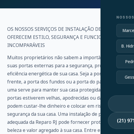
NOSSOS
OS NOSSOS SERVIÇOS DE INSTALAÇÃO DE PORTAS
Marce
OFERECEM ESTILO, SEGURANÇA E FUNCIONALIDADE
INCOMPARÁVEIS
B. Hidr
Muitos proprietários não sabem a importância de
Pedr
suas portas externas para a segurança, proteção e
eficiência energética de sua casa. Seja a porta da
Gess
frente, a porta dos fundos ou a porta do pátio, cada
uma serve para manter sua casa protegida. Se as suas
portas estiverem velhas, apodrecidas ou danificadas,
podem custar-lhe dinheiro e colocar em risco a
segurança da sua casa. Uma instalação de porta
(21) 9
adequada da Reparo RJ pode fornecer proteção,
beleza e valor agregado à sua casa. Entre em contato