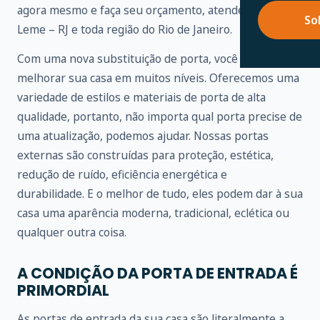
agora mesmo e faça seu orçamento, atendemos em
So
Leme – RJ e toda região do Rio de Janeiro.
Com uma nova substituição de porta, você pode
melhorar sua casa em muitos níveis. Oferecemos uma
variedade de estilos e materiais de porta de alta
qualidade, portanto, não importa qual porta precise de
uma atualização, podemos ajudar. Nossas portas
externas são construídas para proteção, estética,
redução de ruído, eficiência energética e
durabilidade. E o melhor de tudo, eles podem dar à sua
casa uma aparência moderna, tradicional, eclética ou
qualquer outra coisa.
A CONDIÇÃO DA PORTA DE ENTRADA É
PRIMORDIAL
As portas de entrada da sua casa são literalmente a