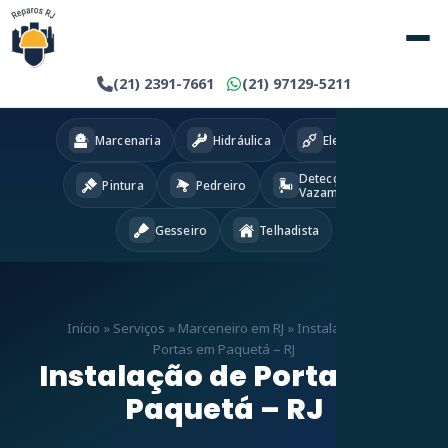
(21) 2391-7661
(21) 97129-5211
Marcenaria
Hidráulica
Eletricista
Detecção
Pintura
Pedreiro
Vazamentos
Gesseiro
Telhadista
Início
»
Serviços
»
Marceneiro em RJ
»
Instalação de
Portas em Paquetá – RJ
Instalação de Portas em
Paquetá – RJ