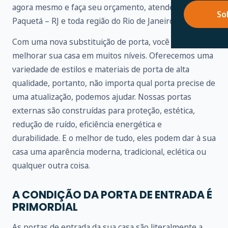
agora mesmo e faça seu orçamento, atendemos em
So
Paquetá – RJ e toda região do Rio de Janeiro.
Com uma nova substituição de porta, você pode
melhorar sua casa em muitos níveis. Oferecemos uma
variedade de estilos e materiais de porta de alta
qualidade, portanto, não importa qual porta precise de
uma atualização, podemos ajudar. Nossas portas
externas são construídas para proteção, estética,
redução de ruído, eficiência energética e
durabilidade. E o melhor de tudo, eles podem dar à sua
casa uma aparência moderna, tradicional, eclética ou
qualquer outra coisa.
A CONDIÇÃO DA PORTA DE ENTRADA É
PRIMORDIAL
As portas de entrada da sua casa são literalmente a