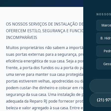
NOSSOS
OS NOSSOS SERVIÇOS DE INSTALAÇÃO DE PORTAS
Marce
OFERECEM ESTILO, SEGURANÇA E FUNCIONALIDADE
INCOMPARÁVEIS
B. Hidr
Muitos proprietários não sabem a importância de
Pedr
suas portas externas para a segurança, proteção e
eficiência energética de sua casa. Seja a porta da
Gess
frente, a porta dos fundos ou a porta do pátio, cada
uma serve para manter sua casa protegida. Se as suas
portas estiverem velhas, apodrecidas ou danificadas,
podem custar-lhe dinheiro e colocar em risco a
segurança da sua casa. Uma instalação de porta
(21) 9
adequada da Reparo RJ pode fornecer proteção,
beleza e valor agregado à sua casa. Entre em contato