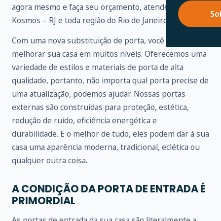
agora mesmo e faça seu orçamento, atendemos na Vila
So
Kosmos – RJ e toda região do Rio de Janeiro.
Com uma nova substituição de porta, você pode
melhorar sua casa em muitos níveis. Oferecemos uma
variedade de estilos e materiais de porta de alta
qualidade, portanto, não importa qual porta precise de
uma atualização, podemos ajudar. Nossas portas
externas são construídas para proteção, estética,
redução de ruído, eficiência energética e
durabilidade. E o melhor de tudo, eles podem dar à sua
casa uma aparência moderna, tradicional, eclética ou
qualquer outra coisa.
A CONDIÇÃO DA PORTA DE ENTRADA É
PRIMORDIAL
As portas de entrada da sua casa são literalmente a