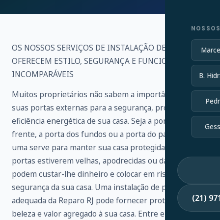
NOSSOS
OS NOSSOS SERVIÇOS DE INSTALAÇÃO DE PORTAS
Marce
OFERECEM ESTILO, SEGURANÇA E FUNCIONALIDADE
INCOMPARÁVEIS
B. Hidr
Muitos proprietários não sabem a importância de
Pedr
suas portas externas para a segurança, proteção e
eficiência energética de sua casa. Seja a porta da
Gess
frente, a porta dos fundos ou a porta do pátio, cada
uma serve para manter sua casa protegida. Se as suas
portas estiverem velhas, apodrecidas ou danificadas,
podem custar-lhe dinheiro e colocar em risco a
segurança da sua casa. Uma instalação de porta
(21) 9
adequada da Reparo RJ pode fornecer proteção,
beleza e valor agregado à sua casa. Entre em contato