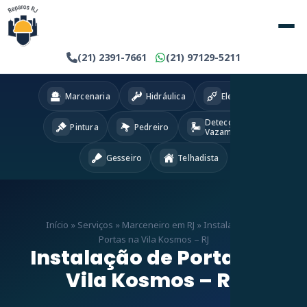
(21) 2391-7661
(21) 97129-5211
Marcenaria
Hidráulica
Eletricista
Detecção
Pintura
Pedreiro
Vazamentos
Gesseiro
Telhadista
Início
»
Serviços
»
Marceneiro em RJ
»
Instalação de
Portas na Vila Kosmos – RJ
Instalação de Portas na
Vila Kosmos – RJ