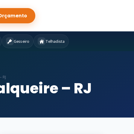
Orçamento
Gesseiro
Telhadista
– RJ
alqueire – RJ