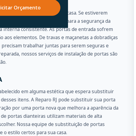
DA É PRIMORDIAL
licitar Orçamento
te a porta de entrada para sua casa. Se estiverem
representar um grande risco para a segurança da
a interna consistente. As portas de entrada sofrem
ão aos elementos. De travas e maçanetas a dobradiças
e precisam trabalhar juntas para serem seguras e
eparada, nossos serviços de instalação de portas são
ão.
A
abelecido em alguma estética que espera substituir
 desses itens. A Reparo RJ pode substituir sua porta
piração por uma porta nova que melhora a aparência da
de portas dianteiras utilizam materiais de alta
colher. Nossa equipe de substituição de portas
 o estilo certos para sua casa.