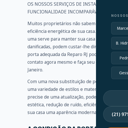
OS NOSSOS SERVIÇOS DE INSTALAÇÃO DE POR
FUNCIONALIDADE INCOMPARÁVEIS
NOSSOS
Muitos proprietários não sabem a importância d
Marce
eficiência energética de sua casa. Seja a porta d
uma serve para manter sua casa protegida. Se a
B. Hidr
danificadas, podem custar-lhe dinheiro e coloca
porta adequada da Reparo RJ pode fornecer prot
Pedr
contato agora mesmo e faça seu orçamento, aten
Janeiro.
Gess
Com uma nova substituição de porta, você pode
uma variedade de estilos e materiais de porta de
precise de uma atualização, podemos ajudar. No
estética, redução de ruído, eficiência energétic
sua casa uma aparência moderna, tradicional, ecl
(21) 9