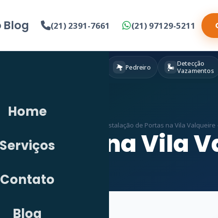
o
Blog
(21) 2391-7661
(21) 97129-5211
Detecção
Eletricista
Pintura
Pedreiro
Vazamentos
Home
cio
»
Serviços
»
Marceneiro em RJ
»
Instalação de Portas na Vila Valqueire 
e Portas na Vila V
Serviços
Contato
Blog