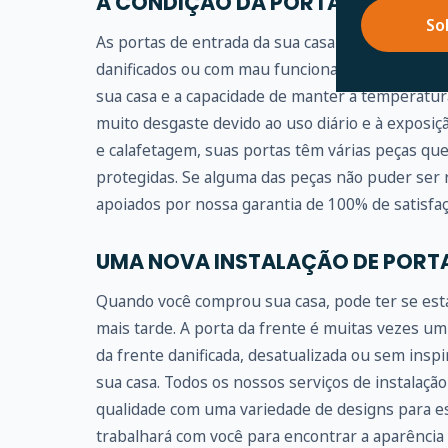
A CONDIÇÃO DA PORTA DE ENTRA
So
As portas de entrada da sua casa são literalmen
danificados ou com mau funcionamento, podem 
sua casa e a capacidade de manter a temperatur
muito desgaste devido ao uso diário e à exposiç
e calafetagem, suas portas têm várias peças qu
protegidas. Se alguma das peças não puder ser r
apoiados por nossa garantia de 100% de satisfaç
UMA NOVA INSTALAÇÃO DE PORT
Quando você comprou sua casa, pode ter se est
mais tarde. A porta da frente é muitas vezes um
da frente danificada, desatualizada ou sem ins
sua casa. Todos os nossos serviços de instalação 
qualidade com uma variedade de designs para es
trabalhará com você para encontrar a aparência e