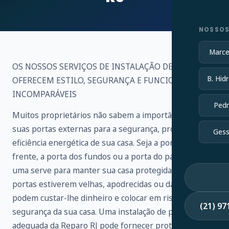
NOSSOS
Marce
OS NOSSOS SERVIÇOS DE INSTALAÇÃO DE PORTAS
B. Hidr
OFERECEM ESTILO, SEGURANÇA E FUNCIONALIDADE
INCOMPARÁVEIS
Pedr
Muitos proprietários não sabem a importância de
suas portas externas para a segurança, proteção e
Gess
eficiência energética de sua casa. Seja a porta da
frente, a porta dos fundos ou a porta do pátio, cada
uma serve para manter sua casa protegida. Se as suas
portas estiverem velhas, apodrecidas ou danificadas,
podem custar-lhe dinheiro e colocar em risco a
(21) 9
segurança da sua casa. Uma instalação de porta
adequada da Reparo RJ pode fornecer proteção,