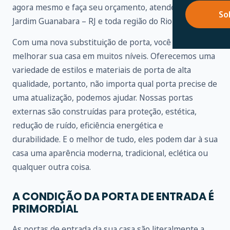
agora mesmo e faça seu orçamento, atendemos no
So
Jardim Guanabara – RJ e toda região do Rio de Janeiro.
Com uma nova substituição de porta, você pode
melhorar sua casa em muitos níveis. Oferecemos uma
variedade de estilos e materiais de porta de alta
qualidade, portanto, não importa qual porta precise de
uma atualização, podemos ajudar. Nossas portas
externas são construídas para proteção, estética,
redução de ruído, eficiência energética e
durabilidade. E o melhor de tudo, eles podem dar à sua
casa uma aparência moderna, tradicional, eclética ou
qualquer outra coisa.
A CONDIÇÃO DA PORTA DE ENTRADA É
PRIMORDIAL
As portas de entrada da sua casa são literalmente a