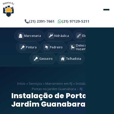
(21) 2391-7661
(21) 97129-5211
Marcenaria
Hidráulica
Eletricista
Detecção
Pintura
Pedreiro
Vazamentos
Gesseiro
Telhadista
Início
»
Serviços
»
Marceneiro em RJ
»
Instalação de
Portas no Jardim Guanabara – RJ
Instalação de Portas no
Jardim Guanabara – RJ