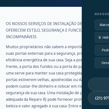
NOSSOS
OS NOSSOS SERVIÇOS DE INSTALAÇÃO DE PORTAS
Marce
OFERECEM ESTILO, SEGURANÇA E FUNCIONALIDADE
INCOMPARÁVEIS
B. Hidr
Muitos proprietários não sabem a importância de
Pedr
suas portas externas para a segurança, proteção e
eficiência energética de sua casa. Seja a porta da
Gess
frente, a porta dos fundos ou a porta do pátio, cada
uma serve para manter sua casa protegida. Se as suas
portas estiverem velhas, apodrecidas ou danificadas,
podem custar-lhe dinheiro e colocar em risco a
segurança da sua casa. Uma instalação de porta
(21) 9
adequada da Reparo RJ pode fornecer proteção,
beleza e valor agregado à sua casa. Entre em contato