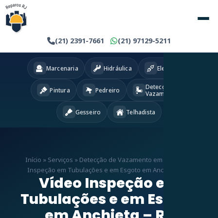
(21) 2391-7661
(21) 97129-5211
Marcenaria
Hidráulica
Eletricista
Detecção
Pintura
Pedreiro
Vazamentos
Gesseiro
Telhadista
Início
»
Serviços
»
Detecção de Vazamento em RJ
»
Vídeo
Inspeção em Tubulações e em Esgoto em Anchieta – RJ
Vídeo Inspeção em
Tubulações e em Esgoto
em Anchieta – RJ