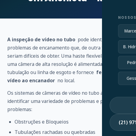
NOSSOS
Marce
A inspeção de vídeo no tubo
pode identificar vários
B. Hidr
problemas de encanamento que, de outra forma,
seriam difíceis de obter. Uma haste flexível conectada a
Pedr
uma câmera de alta resolução é alimentada através de
tubulação ou linha de esgoto e fornece
feedback de
Gess
vídeo ao encanador
no local.
Os sistemas de câmeras de vídeo no tubo ajudam a
identificar uma variedade de problemas e possíveis
problemas:
Obstruções e Bloqueios
(21) 9
Tubulações rachadas ou quebradas