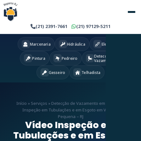
(21) 2391-7661
(21) 97129-5211
Marcenaria
Hidráulica
Eletricista
Detecção
Pintura
Pedreiro
Vazamentos
Gesseiro
Telhadista
Início
»
Serviços
»
Detecção de Vazamento em RJ
»
Vídeo
Inspeção em Tubulações e em Esgoto em Vargem
Pequena – RJ
Vídeo Inspeção em
Tubulações e em Esgoto