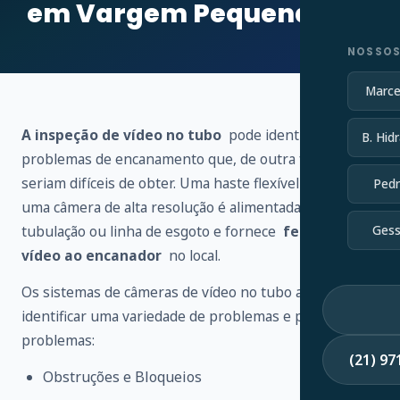
em Vargem Pequena – RJ
NOSSOS
Marce
A inspeção de vídeo no tubo
pode identificar vários
B. Hidr
problemas de encanamento que, de outra forma,
seriam difíceis de obter. Uma haste flexível conectada a
Pedr
uma câmera de alta resolução é alimentada através de
tubulação ou linha de esgoto e fornece
feedback de
Gess
vídeo ao encanador
no local.
Os sistemas de câmeras de vídeo no tubo ajudam a
identificar uma variedade de problemas e possíveis
problemas:
(21) 9
Obstruções e Bloqueios