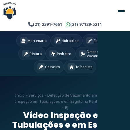
(21) 2391-7661
(21) 97129-5211
Marcenaria
Hidráulica
Eletricista
Detecção
Pintura
Pedreiro
Vazamentos
Gesseiro
Telhadista
Início
»
Serviços
»
Detecção de Vazamento em RJ
»
Vídeo
Inspeção em Tubulações e em Esgoto na Penha Circular
– RJ
Vídeo Inspeção em
Tubulações e em Esgoto