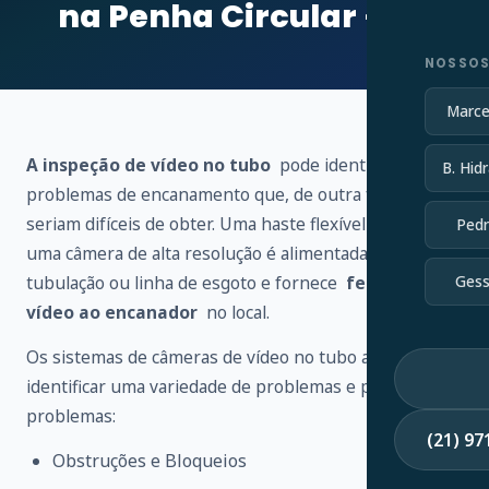
na Penha Circular – RJ
NOSSOS
Marce
A inspeção de vídeo no tubo
pode identificar vários
B. Hidr
problemas de encanamento que, de outra forma,
seriam difíceis de obter. Uma haste flexível conectada a
Pedr
uma câmera de alta resolução é alimentada através de
tubulação ou linha de esgoto e fornece
feedback de
Gess
vídeo ao encanador
no local.
Os sistemas de câmeras de vídeo no tubo ajudam a
identificar uma variedade de problemas e possíveis
problemas:
(21) 9
Obstruções e Bloqueios