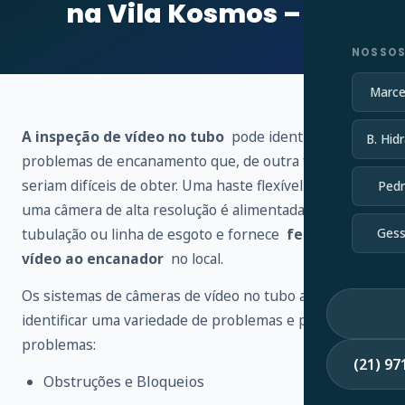
na Vila Kosmos – RJ
NOSSOS
Marce
A inspeção de vídeo no tubo
pode identificar vários
B. Hidr
problemas de encanamento que, de outra forma,
seriam difíceis de obter. Uma haste flexível conectada a
Pedr
uma câmera de alta resolução é alimentada através de
tubulação ou linha de esgoto e fornece
feedback de
Gess
vídeo ao encanador
no local.
Os sistemas de câmeras de vídeo no tubo ajudam a
identificar uma variedade de problemas e possíveis
problemas:
(21) 9
Obstruções e Bloqueios