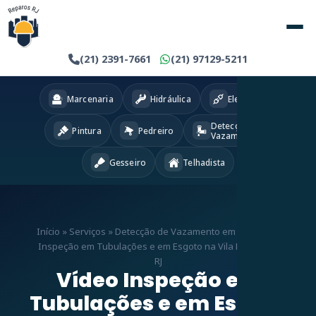
(21) 2391-7661
(21) 97129-5211
Marcenaria
Hidráulica
Eletricista
Detecção
Pintura
Pedreiro
Vazamentos
Gesseiro
Telhadista
Início
»
Serviços
»
Detecção de Vazamento em RJ
»
Vídeo
Inspeção em Tubulações e em Esgoto na Vila Kosmos –
RJ
Vídeo Inspeção em
Tubulações e em Esgoto