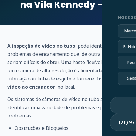
na Vila Kennedy – RJ
NOSSOS
Marce
A inspeção de vídeo no tubo
pode identificar vários
B. Hidr
problemas de encanamento que, de outra forma,
seriam difíceis de obter. Uma haste flexível conectada a
Pedr
uma câmera de alta resolução é alimentada através de
tubulação ou linha de esgoto e fornece
feedback de
Gess
vídeo ao encanador
no local.
Os sistemas de câmeras de vídeo no tubo ajudam a
identificar uma variedade de problemas e possíveis
problemas:
(21) 9
Obstruções e Bloqueios