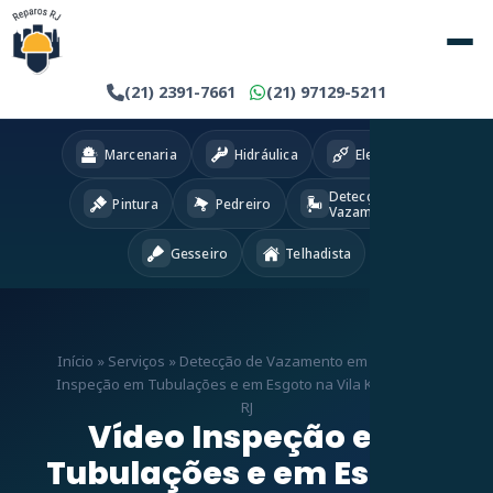
(21) 2391-7661
(21) 97129-5211
Marcenaria
Hidráulica
Eletricista
Detecção
Pintura
Pedreiro
Vazamentos
Gesseiro
Telhadista
Início
»
Serviços
»
Detecção de Vazamento em RJ
»
Vídeo
Inspeção em Tubulações e em Esgoto na Vila Kennedy –
RJ
Vídeo Inspeção em
Tubulações e em Esgoto