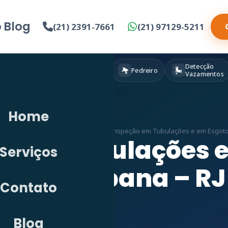
o
Blog
(21) 2391-7661
(21) 97129-5211
Detecção
Eletricista
Pintura
Pedreiro
Vazamentos
Home
tecção de Vazamento em RJ
»
Vídeo Inspeção em Tubulações e em Esgot
o em Tubulações 
Serviços
Copacabana – RJ
Contato
Blog