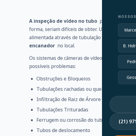
NOSSOS
A inspeção de vídeo no tubo
pode identificar
forma, seriam difíceis de obter. Uma haste flexí
Marce
alimentada através de tubulação ou linha de es
encanador
no local.
B. Hidr
Os sistemas de câmeras de vídeo no tubo ajudam
Pedr
possíveis problemas:
Gess
Obstruções e Bloqueios
Tubulações rachadas ou quebradas
Infiltração de Raiz de Árvore
Tubulações Trituradas
Ferrugem ou corrosão do tubo
(21) 9
Tubos de deslocamento