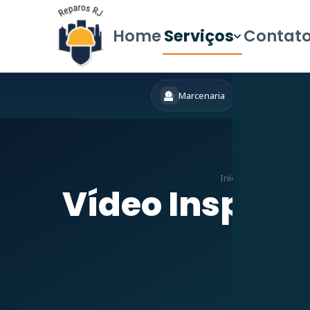
Home
Serviços
Contat
Marcenaria
Hidráulica
Início
»
Serviços
»
De
Vídeo Inspeçã