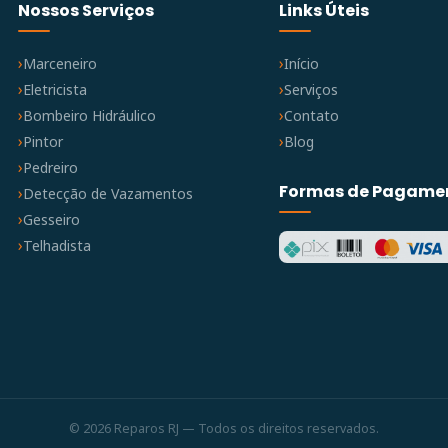
Nossos Serviços
Links Úteis
Marceneiro
Início
Eletricista
Serviços
Bombeiro Hidráulico
Contato
Pintor
Blog
Pedreiro
Formas de Pagame
Detecção de Vazamentos
Gesseiro
Telhadista
© 2026 Reparos RJ — Todos os direitos reservados.