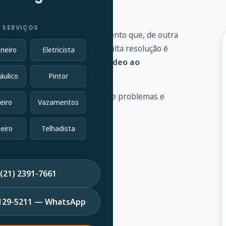
 SERVIÇOS
 vários problemas de encanamento que, de outra
vel conectada a uma câmera de alta resolução é
neiro
Eletricista
goto e fornece
feedback de vídeo ao
áulico
Pintor
 a identificar uma variedade de problemas e
eiro
Vazamentos
eiro
Telhadista
(21) 2391-7661
7129-5211 — WhatsApp