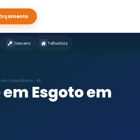
Orçamento
Gesseiro
Telhadista
o em Copacabana – RJ
e em Esgoto em