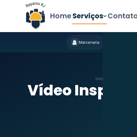
Home
Serviços
Contat
Marcenaria
Hidráulica
Início
»
Serviços
»
Det
Vídeo Inspeçã