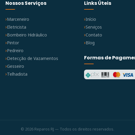
Nossos Serviços
Links Úteis
Marceneiro
Início
Eletricista
Serviços
Bombeiro Hidráulico
Contato
Pintor
Blog
Pedreiro
Formas de Pagame
Detecção de Vazamentos
Gesseiro
Telhadista
© 2026 Reparos RJ — Todos os direitos reservados.