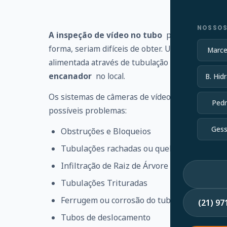
NOSSOS
A inspeção de vídeo no tubo
pode identificar
forma, seriam difíceis de obter. Uma haste flexí
Marce
alimentada através de tubulação ou linha de es
encanador
no local.
B. Hidr
Os sistemas de câmeras de vídeo no tubo ajudam
Pedr
possíveis problemas:
Gess
Obstruções e Bloqueios
Tubulações rachadas ou quebradas
Infiltração de Raiz de Árvore
Tubulações Trituradas
Ferrugem ou corrosão do tubo
(21) 9
Tubos de deslocamento