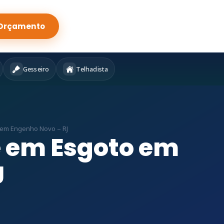
Orçamento
Gesseiro
Telhadista
 em Engenho Novo – RJ
e em Esgoto em
J