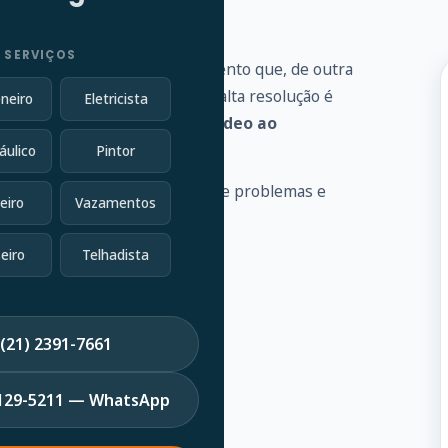
 SERVIÇOS
 vários problemas de encanamento que, de outra
vel conectada a uma câmera de alta resolução é
neiro
Eletricista
goto e fornece
feedback de vídeo ao
áulico
Pintor
 a identificar uma variedade de problemas e
eiro
Vazamentos
eiro
Telhadista
(21) 2391-7661
7129-5211 — WhatsApp