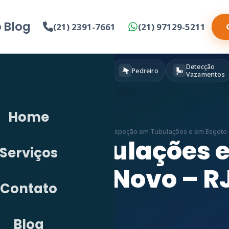
o
Blog
(21) 2391-7661
(21) 97129-5211
Detecção
Eletricista
Pintura
Pedreiro
Vazamentos
Home
ecção de Vazamento em RJ
»
Vídeo Inspeção em Tubulações e em Esgoto
o em Tubulações 
Serviços
Engenho Novo – R
Contato
Blog