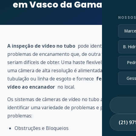
em Vasco da Gama – RJ
NOSSOS
Marce
A inspeção de vídeo no tubo
pode identificar vários
B. Hidr
problemas de encanamento que, de outra forma,
seriam difíceis de obter. Uma haste flexível conectada a
Pedr
uma câmera de alta resolução é alimentada através de
tubulação ou linha de esgoto e fornece
feedback de
Gess
vídeo ao encanador
no local.
Os sistemas de câmeras de vídeo no tubo ajudam a
identificar uma variedade de problemas e possíveis
problemas:
(21) 9
Obstruções e Bloqueios