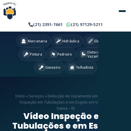
(21) 2391-7661
(21) 97129-5211
Marcenaria
Hidráulica
Eletricista
Detecção
Pintura
Pedreiro
Vazamentos
Gesseiro
Telhadista
Início
»
Serviços
»
Detecção de Vazamento em RJ
»
Vídeo
Inspeção em Tubulações e em Esgoto em Vasco da
Gama – RJ
Vídeo Inspeção em
Tubulações e em Esgoto