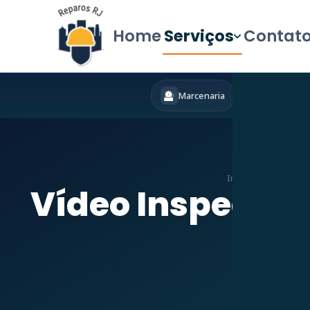
Home
Serviços
Contat
Marcenaria
Hidráulica
Início
»
Serviços
»
D
Vídeo Inspeção 