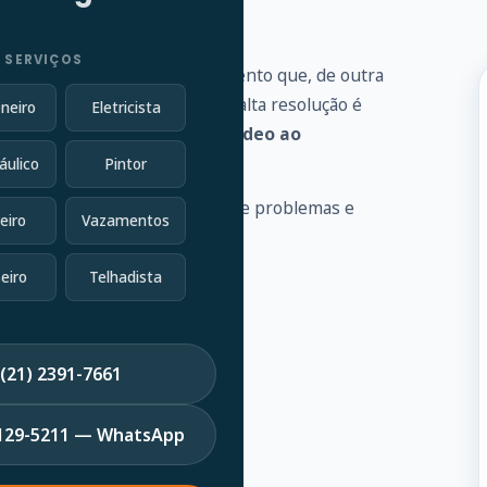
 SERVIÇOS
 vários problemas de encanamento que, de outra
vel conectada a uma câmera de alta resolução é
neiro
Eletricista
goto e fornece
feedback de vídeo ao
áulico
Pintor
 a identificar uma variedade de problemas e
eiro
Vazamentos
eiro
Telhadista
(21) 2391-7661
7129-5211 — WhatsApp