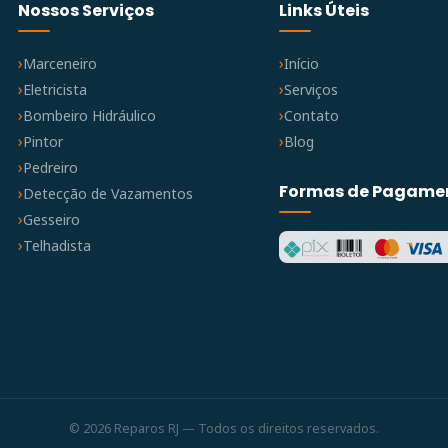
Nossos Serviços
Links Úteis
Marceneiro
Início
Eletricista
Serviços
Bombeiro Hidráulico
Contato
Pintor
Blog
Pedreiro
Formas de Pagame
Detecção de Vazamentos
Gesseiro
Telhadista
© 2026 Reparos RJ — Todos os direitos reservados.