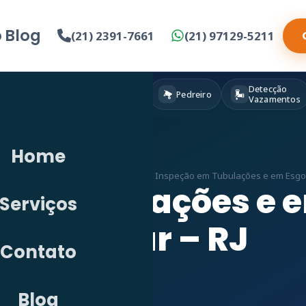
o
Blog
(21) 2391-7661
(21) 97129-5211
Detecção
Eletricista
Pintura
Pedreiro
Vazamentos
Home
etecção de Vazamento em RJ
»
Vídeo Inspeção em Tubulações e em Esgoto 
em Tubulações e e
Serviços
Militar – RJ
Contato
Blog