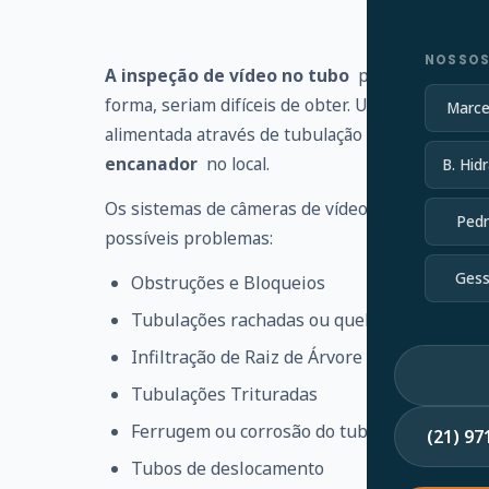
NOSSOS
A inspeção de vídeo no tubo
pode identificar
forma, seriam difíceis de obter. Uma haste flexí
Marce
alimentada através de tubulação ou linha de es
encanador
no local.
B. Hidr
Os sistemas de câmeras de vídeo no tubo ajudam
Pedr
possíveis problemas:
Gess
Obstruções e Bloqueios
Tubulações rachadas ou quebradas
Infiltração de Raiz de Árvore
Tubulações Trituradas
Ferrugem ou corrosão do tubo
(21) 9
Tubos de deslocamento