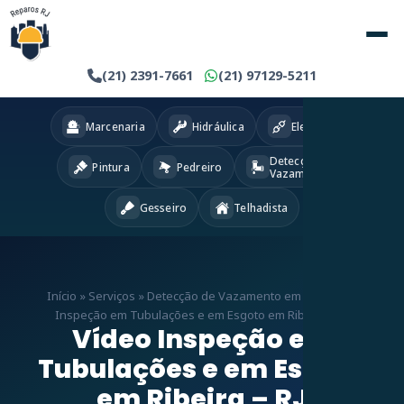
(21) 2391-7661
(21) 97129-5211
Marcenaria
Hidráulica
Eletricista
Detecção
Pintura
Pedreiro
Vazamentos
Gesseiro
Telhadista
Início
»
Serviços
»
Detecção de Vazamento em RJ
»
Vídeo
Inspeção em Tubulações e em Esgoto em Ribeira – RJ
Vídeo Inspeção em
Tubulações e em Esgoto
em Ribeira – RJ