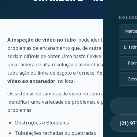
NOSSOS
Marce
A inspeção de vídeo no tubo
pode identificar vários
B. Hidr
problemas de encanamento que, de outra forma,
seriam difíceis de obter. Uma haste flexível conectada a
Pedr
uma câmera de alta resolução é alimentada através de
tubulação ou linha de esgoto e fornece
feedback de
Gess
vídeo ao encanador
no local.
Os sistemas de câmeras de vídeo no tubo ajudam a
identificar uma variedade de problemas e possíveis
problemas:
Obstruções e Bloqueios
(21) 9
Tubulações rachadas ou quebradas