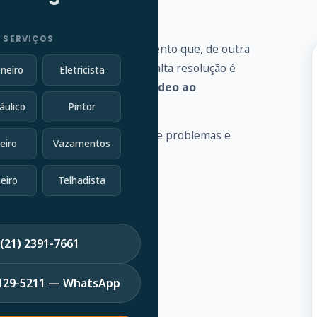
 SERVIÇOS
 vários problemas de encanamento que, de outra
vel conectada a uma câmera de alta resolução é
neiro
Eletricista
goto e fornece
feedback de vídeo ao
áulico
Pintor
 a identificar uma variedade de problemas e
eiro
Vazamentos
eiro
Telhadista
(21) 2391-7661
7129-5211 — WhatsApp