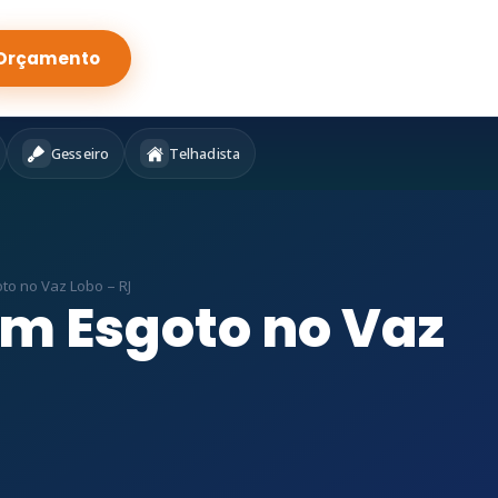
Orçamento
Gesseiro
Telhadista
o no Vaz Lobo – RJ
em Esgoto no Vaz