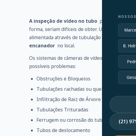
NOSSOS
A inspeção de vídeo no tubo
pode identificar
forma, seriam difíceis de obter. Uma haste flexí
Marce
alimentada através de tubulação ou linha de es
encanador
no local.
B. Hidr
Os sistemas de câmeras de vídeo no tubo ajudam
Pedr
possíveis problemas:
Gess
Obstruções e Bloqueios
Tubulações rachadas ou quebradas
Infiltração de Raiz de Árvore
Tubulações Trituradas
Ferrugem ou corrosão do tubo
(21) 9
Tubos de deslocamento