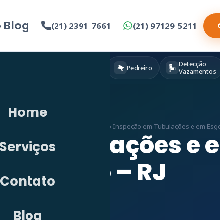
o
Blog
(21) 2391-7661
(21) 97129-5211
Detecção
Eletricista
Pintura
Pedreiro
Vazamentos
Home
Detecção de Vazamento em RJ
»
Vídeo Inspeção em Tubulações e em Esgot
em Tubulações e 
Serviços
Lobo – RJ
Contato
Blog