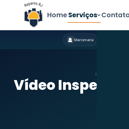
Home
Serviços
Contat
Marcenaria
Hidráulica
Início
»
Serviços
»
Vídeo Inspeção 