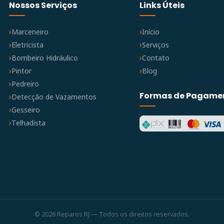
Nossos Serviços
Links Úteis
Marceneiro
Início
Eletricista
Serviços
Bombeiro Hidráulico
Contato
Pintor
Blog
Pedreiro
Formas de Pagame
Detecção de Vazamentos
Gesseiro
Telhadista
© 2026 Reparos RJ — Todos os direitos reservados.