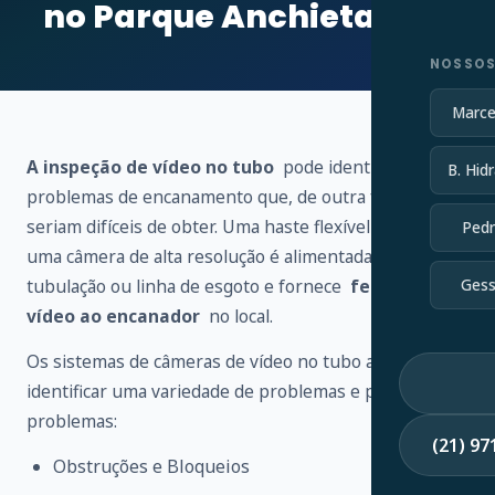
no Parque Anchieta – RJ
NOSSOS
Marce
A inspeção de vídeo no tubo
pode identificar vários
B. Hidr
problemas de encanamento que, de outra forma,
seriam difíceis de obter. Uma haste flexível conectada a
Pedr
uma câmera de alta resolução é alimentada através de
tubulação ou linha de esgoto e fornece
feedback de
Gess
vídeo ao encanador
no local.
Os sistemas de câmeras de vídeo no tubo ajudam a
identificar uma variedade de problemas e possíveis
problemas:
(21) 9
Obstruções e Bloqueios