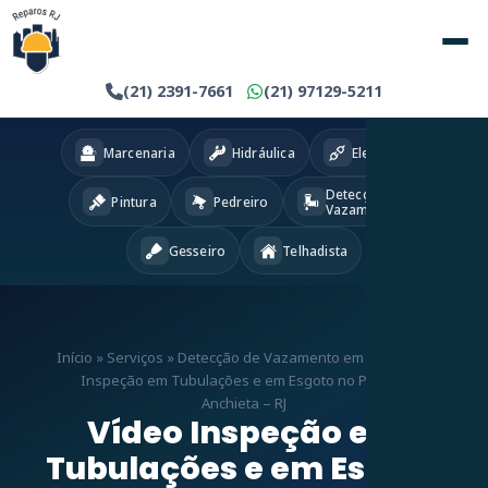
(21) 2391-7661
(21) 97129-5211
Marcenaria
Hidráulica
Eletricista
Detecção
Pintura
Pedreiro
Vazamentos
Gesseiro
Telhadista
Início
»
Serviços
»
Detecção de Vazamento em RJ
»
Vídeo
Inspeção em Tubulações e em Esgoto no Parque
Anchieta – RJ
Vídeo Inspeção em
Tubulações e em Esgoto