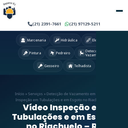
(21) 2391-7661
(21) 97129-5211
Marcenaria
Hidráulica
Eletricista
Detecção
Pintura
Pedreiro
Vazamentos
Gesseiro
Telhadista
Início
»
Serviços
»
Detecção de Vazamento em RJ
»
Vídeo
Inspeção em Tubulações e em Esgoto no Riachuelo – RJ
Vídeo Inspeção em
Tubulações e em Esgoto
no Riachuelo – RJ