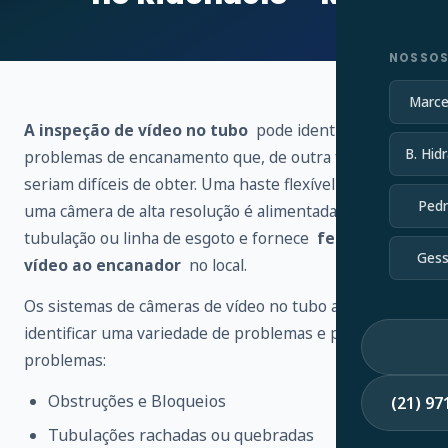
NOSSOS
Marce
A inspeção de vídeo no tubo
pode identificar vários
B. Hidr
problemas de encanamento que, de outra forma,
seriam difíceis de obter. Uma haste flexível conectada a
Pedr
uma câmera de alta resolução é alimentada através de
tubulação ou linha de esgoto e fornece
feedback de
Gess
vídeo ao encanador
no local.
Os sistemas de câmeras de vídeo no tubo ajudam a
identificar uma variedade de problemas e possíveis
problemas:
Obstruções e Bloqueios
(21) 9
Tubulações rachadas ou quebradas