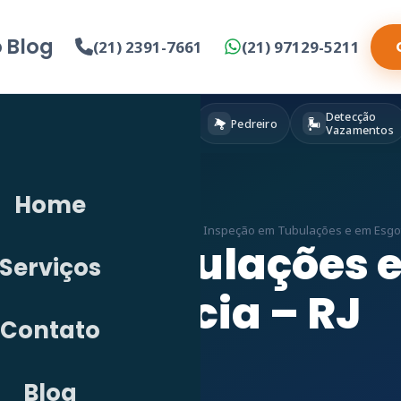
o
Blog
(21) 2391-7661
(21) 97129-5211
Detecção
Eletricista
Pintura
Pedreiro
Vazamentos
Home
etecção de Vazamento em RJ
»
Vídeo Inspeção em Tubulações e em Esgot
o em Tubulações 
Serviços
Paciência – RJ
Contato
Blog