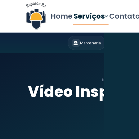
Home
Serviços
Contat
Marcenaria
Hidráulica
Início
»
Serviços
»
D
Vídeo Inspeçã