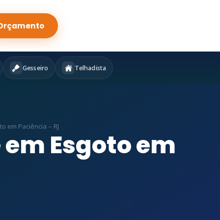
Orçamento
Gesseiro
Telhadista
o em Paciência – RJ
e em Esgoto em