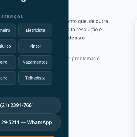
 SERVIÇOS
 vários problemas de encanamento que, de outra
vel conectada a uma câmera de alta resolução é
neiro
Eletricista
goto e fornece
feedback de vídeo ao
áulico
Pintor
 a identificar uma variedade de problemas e
eiro
Vazamentos
eiro
Telhadista
(21) 2391-7661
7129-5211 — WhatsApp