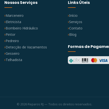
Nossos Serviços
Links Úteis
Marceneiro
Início
Eletricista
Serviços
Bombeiro Hidráulico
Contato
Pintor
Blog
Pedreiro
Formas de Pagame
Detecção de Vazamentos
Gesseiro
Telhadista
© 2026 Reparos RJ — Todos os direitos reservados.