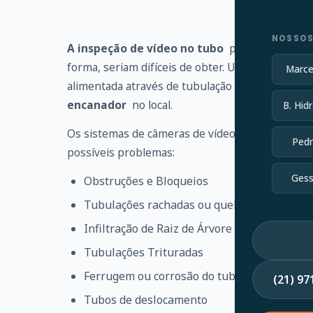
NOSSOS
A inspeção de vídeo no tubo
pode identificar
forma, seriam difíceis de obter. Uma haste flexí
Marce
alimentada através de tubulação ou linha de es
encanador
no local.
B. Hidr
Os sistemas de câmeras de vídeo no tubo ajudam
Pedr
possíveis problemas:
Gess
Obstruções e Bloqueios
Tubulações rachadas ou quebradas
Infiltração de Raiz de Árvore
Tubulações Trituradas
Ferrugem ou corrosão do tubo
(21) 9
Tubos de deslocamento