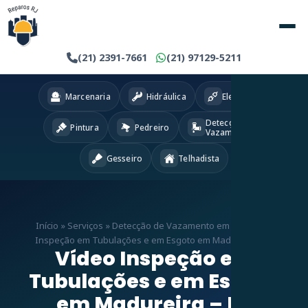
(21) 2391-7661
(21) 97129-5211
Marcenaria
Hidráulica
Eletricista
Detecção
Pintura
Pedreiro
Vazamentos
Gesseiro
Telhadista
Início
»
Serviços
»
Detecção de Vazamento em RJ
»
Vídeo
Inspeção em Tubulações e em Esgoto em Madureira – RJ
Vídeo Inspeção em
Tubulações e em Esgoto
em Madureira – RJ