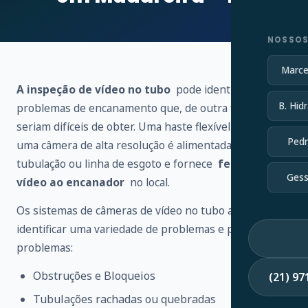
NOSSOS
Marce
A inspeção de vídeo no tubo
pode identificar vários
B. Hidr
problemas de encanamento que, de outra forma,
seriam difíceis de obter. Uma haste flexível conectada a
Pedr
uma câmera de alta resolução é alimentada através de
tubulação ou linha de esgoto e fornece
feedback de
Gess
vídeo ao encanador
no local.
Os sistemas de câmeras de vídeo no tubo ajudam a
identificar uma variedade de problemas e possíveis
problemas:
Obstruções e Bloqueios
(21) 9
Tubulações rachadas ou quebradas