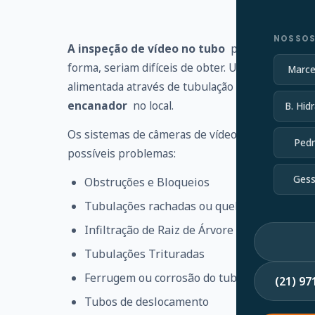
NOSSOS
A inspeção de vídeo no tubo
pode identificar
forma, seriam difíceis de obter. Uma haste flexí
Marce
alimentada através de tubulação ou linha de es
encanador
no local.
B. Hidr
Os sistemas de câmeras de vídeo no tubo ajudam
Pedr
possíveis problemas:
Gess
Obstruções e Bloqueios
Tubulações rachadas ou quebradas
Infiltração de Raiz de Árvore
Tubulações Trituradas
Ferrugem ou corrosão do tubo
(21) 9
Tubos de deslocamento