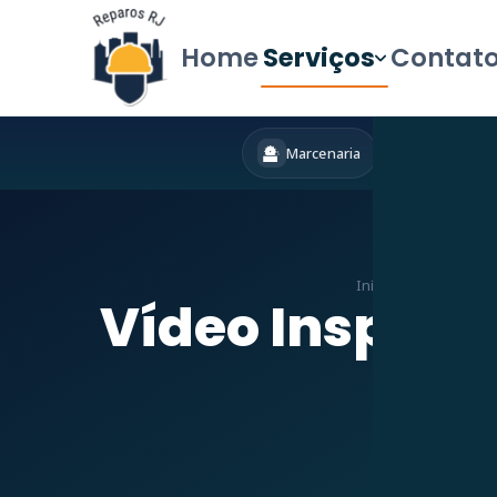
Home
Serviços
Contat
Marcenaria
Hidráulica
Início
»
Serviços
»
De
Vídeo Inspeçã