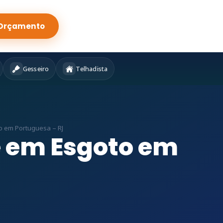
Orçamento
Gesseiro
Telhadista
o em Portuguesa – RJ
e em Esgoto em