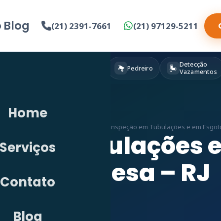
o
Blog
(21) 2391-7661
(21) 97129-5211
Detecção
Eletricista
Pintura
Pedreiro
Vazamentos
Home
tecção de Vazamento em RJ
»
Vídeo Inspeção em Tubulações e em Esgot
o em Tubulações 
Serviços
Portuguesa – RJ
Contato
Blog