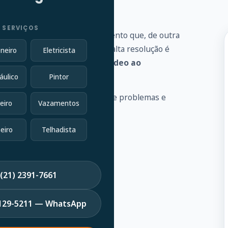
 SERVIÇOS
 vários problemas de encanamento que, de outra
vel conectada a uma câmera de alta resolução é
neiro
Eletricista
goto e fornece
feedback de vídeo ao
áulico
Pintor
 a identificar uma variedade de problemas e
eiro
Vazamentos
eiro
Telhadista
(21) 2391-7661
7129-5211 — WhatsApp