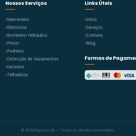
Nossos Serviços
Links Úteis
Marceneiro
Início
Eletricista
Serviços
Bombeiro Hidráulico
Contato
Pintor
Blog
Pedreiro
Formas de Pagame
Detecção de Vazamentos
Gesseiro
Telhadista
© 2026 Reparos RJ — Todos os direitos reservados.