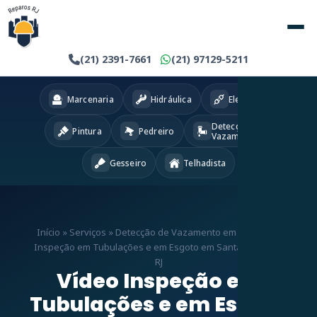
(21) 2391-7661
(21) 97129-5211
Marcenaria
Hidráulica
Eletricista
Detecção
Pintura
Pedreiro
Vazamentos
Gesseiro
Telhadista
Início
»
Serviços
»
Detecção de Vazamento em RJ
»
Vídeo
Inspeção em Tubulações e em Esgoto em Santa Teresa –
RJ
Vídeo Inspeção em
Tubulações e em Esgoto