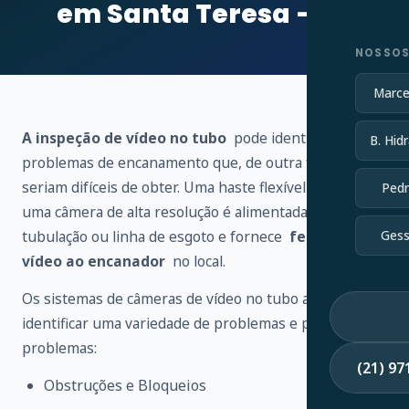
em Santa Teresa – RJ
NOSSOS
Marce
A inspeção de vídeo no tubo
pode identificar vários
B. Hidr
problemas de encanamento que, de outra forma,
seriam difíceis de obter. Uma haste flexível conectada a
Pedr
uma câmera de alta resolução é alimentada através de
tubulação ou linha de esgoto e fornece
feedback de
Gess
vídeo ao encanador
no local.
Os sistemas de câmeras de vídeo no tubo ajudam a
identificar uma variedade de problemas e possíveis
problemas:
(21) 9
Obstruções e Bloqueios