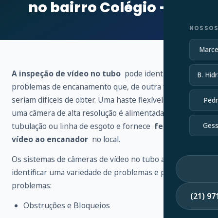
no bairro Colégio – RJ
NOSSOS
Marce
A inspeção de vídeo no tubo
pode identificar vários
B. Hidr
problemas de encanamento que, de outra forma,
seriam difíceis de obter. Uma haste flexível conectada a
Pedr
uma câmera de alta resolução é alimentada através de
tubulação ou linha de esgoto e fornece
feedback de
Gess
vídeo ao encanador
no local.
Os sistemas de câmeras de vídeo no tubo ajudam a
identificar uma variedade de problemas e possíveis
problemas:
(21) 9
Obstruções e Bloqueios