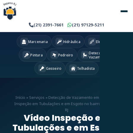
(21) 2391-7661
(21) 97129-5211
Marcenaria
Hidráulica
Eletricista
Detecção
Pintura
Pedreiro
Vazamentos
Gesseiro
Telhadista
Início
»
Serviços
»
Detecção de Vazamento em RJ
»
Vídeo
Inspeção em Tubulações e em Esgoto no bairro Colégio –
RJ
Vídeo Inspeção em
Tubulações e em Esgoto