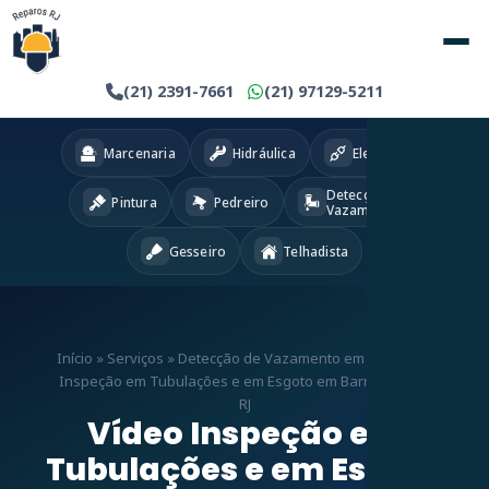
(21) 2391-7661
(21) 97129-5211
Marcenaria
Hidráulica
Eletricista
Detecção
Pintura
Pedreiro
Vazamentos
Gesseiro
Telhadista
Início
»
Serviços
»
Detecção de Vazamento em RJ
»
Vídeo
Inspeção em Tubulações e em Esgoto em Barros Filho –
RJ
Vídeo Inspeção em
Tubulações e em Esgoto