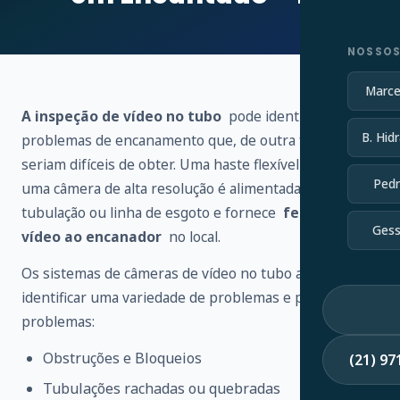
NOSSOS
Marce
A inspeção de vídeo no tubo
pode identificar vários
B. Hidr
problemas de encanamento que, de outra forma,
seriam difíceis de obter. Uma haste flexível conectada a
Pedr
uma câmera de alta resolução é alimentada através de
tubulação ou linha de esgoto e fornece
feedback de
Gess
vídeo ao encanador
no local.
Os sistemas de câmeras de vídeo no tubo ajudam a
identificar uma variedade de problemas e possíveis
problemas:
Obstruções e Bloqueios
(21) 9
Tubulações rachadas ou quebradas