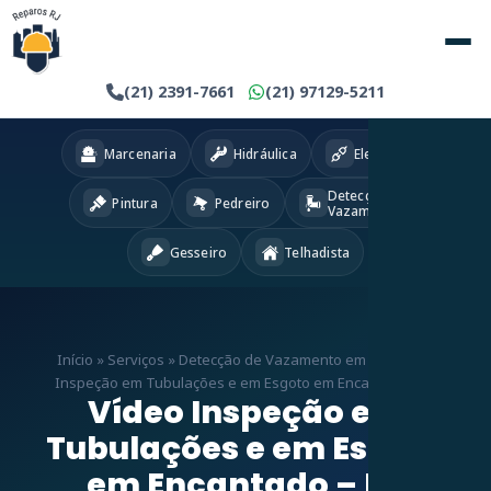
(21) 2391-7661
(21) 97129-5211
Marcenaria
Hidráulica
Eletricista
Detecção
Pintura
Pedreiro
Vazamentos
Gesseiro
Telhadista
Início
»
Serviços
»
Detecção de Vazamento em RJ
»
Vídeo
Inspeção em Tubulações e em Esgoto em Encantado – RJ
Vídeo Inspeção em
Tubulações e em Esgoto
em Encantado – RJ