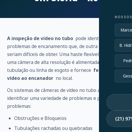
NOSSOS
Marce
A inspeção de vídeo no tubo
pode identificar vários
B. Hidr
problemas de encanamento que, de outra forma,
seriam difíceis de obter. Uma haste flexível conectada a
Pedr
uma câmera de alta resolução é alimentada através de
tubulação ou linha de esgoto e fornece
feedback de
Gess
vídeo ao encanador
no local.
Os sistemas de câmeras de vídeo no tubo ajudam a
identificar uma variedade de problemas e possíveis
problemas:
Obstruções e Bloqueios
(21) 9
Tubulações rachadas ou quebradas