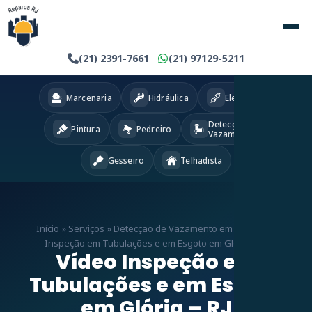
(21) 2391-7661
(21) 97129-5211
Marcenaria
Hidráulica
Eletricista
Detecção
Pintura
Pedreiro
Vazamentos
Gesseiro
Telhadista
Início
»
Serviços
»
Detecção de Vazamento em RJ
»
Vídeo
Inspeção em Tubulações e em Esgoto em Glória – RJ
Vídeo Inspeção em
Tubulações e em Esgoto
em Glória – RJ