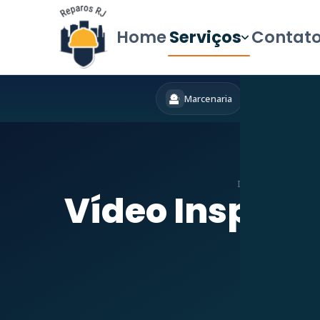
Home
Serviços
Contat
Marcenaria
Hidráulica
Início
»
Serviços
»
Vídeo Inspeçã