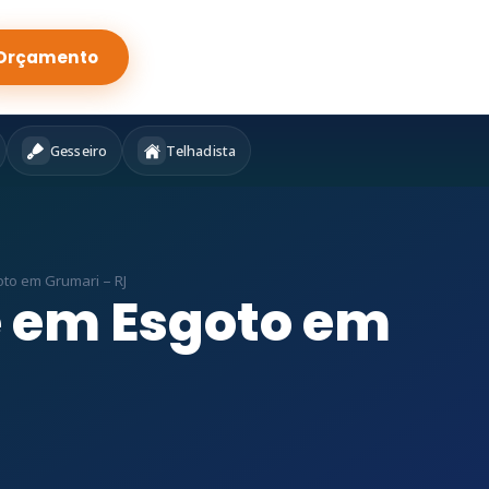
Orçamento
Gesseiro
Telhadista
to em Grumari – RJ
e em Esgoto em