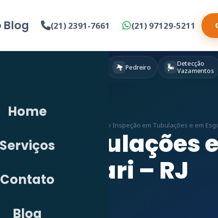
o
Blog
(21) 2391-7661
(21) 97129-5211
Detecção
Eletricista
Pintura
Pedreiro
Vazamentos
Home
Detecção de Vazamento em RJ
»
Vídeo Inspeção em Tubulações e em Esgo
o em Tubulações 
Serviços
Grumari – RJ
Contato
Blog