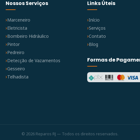
Nossos Serviços
Links Úteis
Marceneiro
Início
Eletricista
Serviços
Bombeiro Hidráulico
Contato
Pintor
Blog
Pedreiro
Formas de Pagame
Detecção de Vazamentos
Gesseiro
Telhadista
© 2026 Reparos RJ — Todos os direitos reservados.