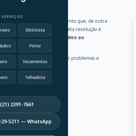
 SERVIÇOS
 vários problemas de encanamento que, de outra
vel conectada a uma câmera de alta resolução é
neiro
Eletricista
goto e fornece
feedback de vídeo ao
áulico
Pintor
 a identificar uma variedade de problemas e
eiro
Vazamentos
eiro
Telhadista
(21) 2391-7661
7129-5211 — WhatsApp