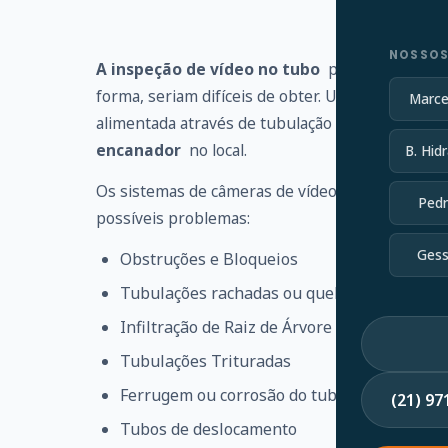
NOSSOS
A inspeção de vídeo no tubo
pode identificar
forma, seriam difíceis de obter. Uma haste flexí
Marce
alimentada através de tubulação ou linha de es
encanador
no local.
B. Hidr
Os sistemas de câmeras de vídeo no tubo ajudam
Pedr
possíveis problemas:
Gess
Obstruções e Bloqueios
Tubulações rachadas ou quebradas
Infiltração de Raiz de Árvore
Tubulações Trituradas
Ferrugem ou corrosão do tubo
(21) 9
Tubos de deslocamento