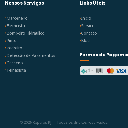
Nossos Serviços
Links Úteis
Marceneiro
Início
Eletricista
Serviços
Bombeiro Hidráulico
Contato
Pintor
Blog
Pedreiro
Formas de Pagame
Detecção de Vazamentos
Gesseiro
Telhadista
© 2026 Reparos RJ — Todos os direitos reservados.