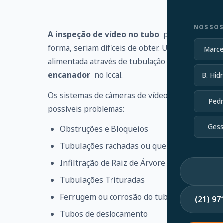
NOSSOS
A inspeção de vídeo no tubo
pode identificar
forma, seriam difíceis de obter. Uma haste flexí
Marce
alimentada através de tubulação ou linha de es
encanador
no local.
B. Hidr
Os sistemas de câmeras de vídeo no tubo ajudam
Pedr
possíveis problemas:
Gess
Obstruções e Bloqueios
Tubulações rachadas ou quebradas
Infiltração de Raiz de Árvore
Tubulações Trituradas
Ferrugem ou corrosão do tubo
(21) 9
Tubos de deslocamento