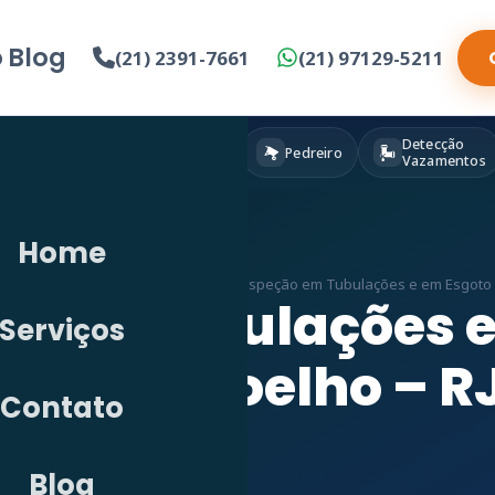
o
Blog
(21) 2391-7661
(21) 97129-5211
Detecção
Eletricista
Pintura
Pedreiro
Vazamentos
Home
ecção de Vazamento em RJ
»
Vídeo Inspeção em Tubulações e em Esgoto
o em Tubulações 
Serviços
Tomás Coelho – R
Contato
Blog