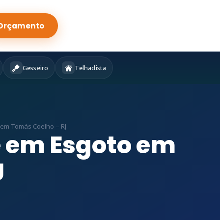
Orçamento
Gesseiro
Telhadista
 em Tomás Coelho – RJ
e em Esgoto em
J