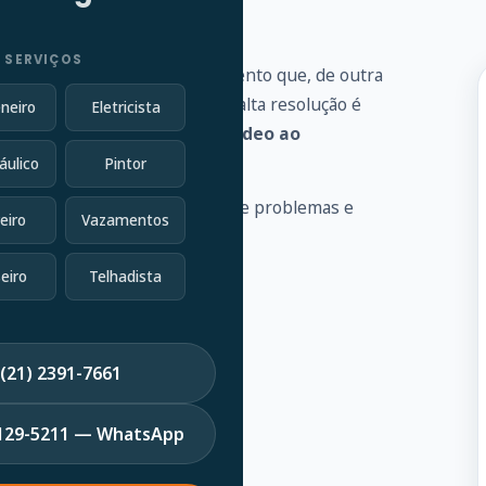
 SERVIÇOS
 vários problemas de encanamento que, de outra
vel conectada a uma câmera de alta resolução é
neiro
Eletricista
goto e fornece
feedback de vídeo ao
áulico
Pintor
 a identificar uma variedade de problemas e
eiro
Vazamentos
eiro
Telhadista
(21) 2391-7661
7129-5211 — WhatsApp