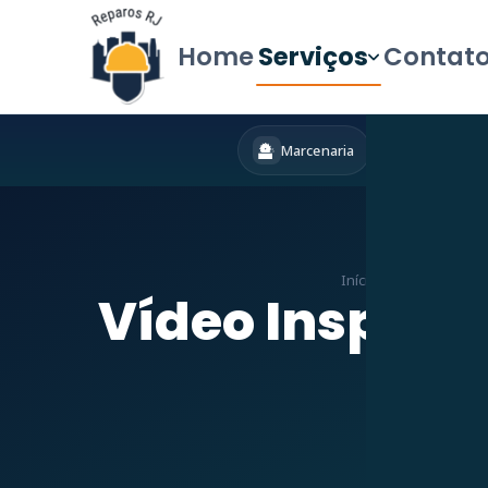
Home
Serviços
Contat
Marcenaria
Hidráulica
Início
»
Serviços
»
Det
Vídeo Inspeçã