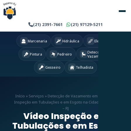
(21) 2391-7661
(21) 97129-5211
Marcenaria
Hidráulica
Eletricista
Detecção
Pintura
Pedreiro
Vazamentos
Gesseiro
Telhadista
Início
»
Serviços
»
Detecção de Vazamento em RJ
»
Vídeo
Inspeção em Tubulações e em Esgoto na Cidade de Deus
– RJ
Vídeo Inspeção em
Tubulações e em Esgoto