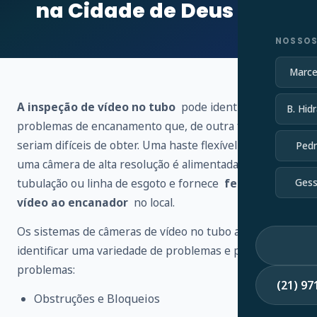
na Cidade de Deus – RJ
NOSSOS
Marce
A inspeção de vídeo no tubo
pode identificar vários
B. Hidr
problemas de encanamento que, de outra forma,
seriam difíceis de obter. Uma haste flexível conectada a
Pedr
uma câmera de alta resolução é alimentada através de
tubulação ou linha de esgoto e fornece
feedback de
Gess
vídeo ao encanador
no local.
Os sistemas de câmeras de vídeo no tubo ajudam a
identificar uma variedade de problemas e possíveis
problemas:
(21) 9
Obstruções e Bloqueios